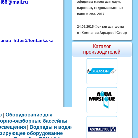
l6
6@mail.ru
эфирных масел для саун,
паровых, гидромассажных
ванн и спа. 2017
24.08.2015
Фонтан для дома
от Компания Aquapool Group
ов https://fontankz.kz
Каталог
производителей
o
|
Оборудование для
орно-оазборные бассейны
освещения
|
Водпады и водяные
зирующее оборудование