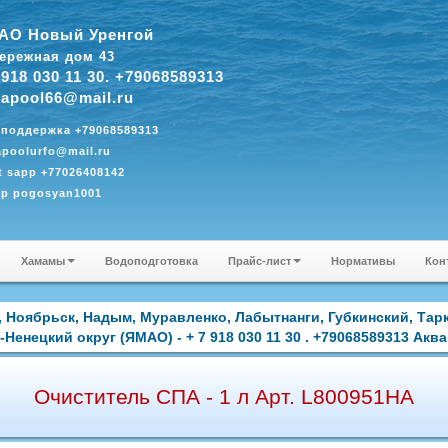
АО Новый Уренгой
ережная дом 43
 918 030 11 30. +79068589313
apool66@mail.ru
 поддержка +79068589313
poolurfo@mail.ru
 sapp +77026408142
ap pogosyan1001
Хамамы
Водоподготовка
Прайс-лист
Нормативы
Кон
 Ноябрьск, Надым, Муравленко, Лабытнанги, Губкинский, Тар
Ненецкий округ (ЯМАО) - + 7 918 030 11 30 . +79068589313 Акв
Очиститель СПА - 1 л Арт. L800951HA