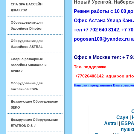
Новый Уренгой, Набереж
СПА SPA БАССЕЙН
ДЖАКУЗИ
Режим работы с 10 00 до 
Офис
Астана
​Улица Кан
Оборудование для
бассейнов Dinotec
тел +7 702 640 8142, ​+7 7
pogosan100@yandex.ru
a
Оборудование для
бассейнов ASTRAL
Офис в Москве тел:
+ 7 9
Сборно разборные
бассейны Summer✓ и
Тех. поддержка
Azuro✓
+77026408142
aquapoolurfo
Оборудование для
Наш сайт представляет Вам возмо
Бассейнов ESPA
Дозирующие Оборудование
SEKO
Саун
|
Дозирующие Оборудование
Astral
|
ESP
ETATRON D S ✓
пушк