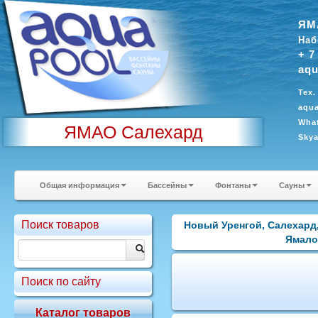
ЯМ
Наб
+ 7
aqu
Тех.
aqua
What
ЯМАО Салехард
Sky
Общая информация
Бассейны
Фонтаны
Сауны
Поиск товаров
Новый Уренгой, Салехард,
Ямало-
Поиск по сайту
Каталог товаров