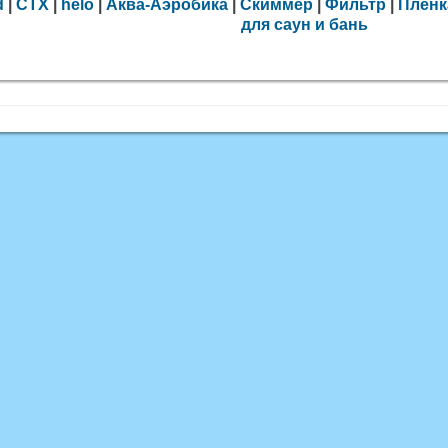
d
|
CTX
|
helo
|
Аква-Аэробика
|
Скиммер
|
Фильтр
|
Плёнк
для саун и бань