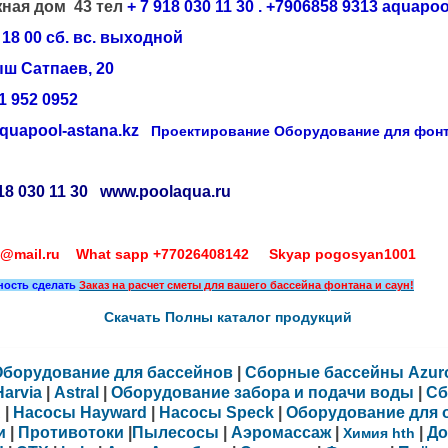
ная дом 43 тел
+ 7 918 030 11 30
. +7906858 9313 aquapoo
18 00 сб. вс. выходной
ыш Сатпаев, 20
01 952 0952
quapool-astana.kz
Проектирование Оборудование для фонтан
18 030 11 30
www.poolaqua.ru
@mail.ru
What sapp +77026408142 Skyap pogosyan1001
жность
сделать
Заказ на расчет сметы для вашего бассейна фонтана и саун!
Скачать Полны каталог продукций
Оборудование для бассейнов
|
Сборные бассейны
Azur
Harvia
|
Astral
|
Оборудование забора и подачи воды
|
Сб
A
|
Насосы
Hayward
|
Насосы Speck
|
Оборудование для 
и
|
Противотоки
|
Пылесосы
|
Аэромассаж
|
|
До
Химия
hth