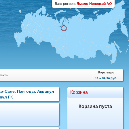
Ваш регион:
Ямало-Ненецкий АО
Курс евро
такты
1€ = 84,34 руб.
ко-Сале, Пангоды. Аквапул
Корзина
апул ГК
Корзина пуста