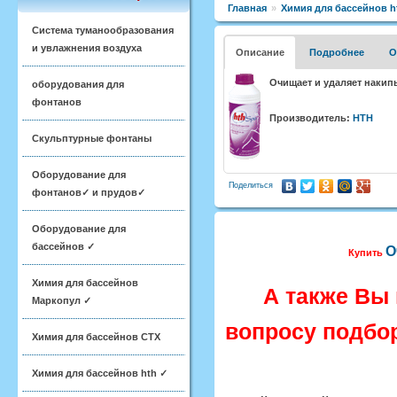
Главная
»
Химия для бассейнов h
Система туманообразования
и увлажнения воздуха
Описание
Подробнее
О
Очищает и удаляет накип
оборудования для
фонтанов
Производитель:
HTH
Скульптурные фонтаны
Оборудование для
Поделиться
фонтанов✓ и прудов✓
Оборудование для
бассейнов ✓
О
Купить
Химия для бассейнов
А также Вы
Маркопул ✓
вопросу подбор
Химия для бассейнов CTX
Химия для бассейнов hth ✓