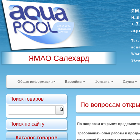
ЯМ
Наб
+ 7
aqu
Тех.
aqua
What
ЯМАО Салехард
Sky
Общая информация
Бассейны
Фонтаны
Сауны
Поиск товаров
По вопросам откры
Поиск по сайту
По вопросам открытия представите
Требования:- опыт работы в продаж
Каталог товаров
первичной бухгалтерии- четкая гра