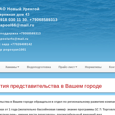
АО Новый Уренгой
ережная дом 43
 918 030 11 30. +79068589313
apool66@mail.ru
 поддержка +79068589313
poolurfo@mail.ru
 sapp +77026408142
ap pogosyan1001
Хамамы
Водоподготовка
Прайс-лист
Нормативы
Кон
тия представительства в Вашем городе
льства в Вашем городе обращаться в отдел по региональному развитию компан
ах от 1 года (желательно бассейновая гамма)- знание программы 1С 7: Торговл
мотная речь- умение вести переговоры, презентабельный внешний вид.