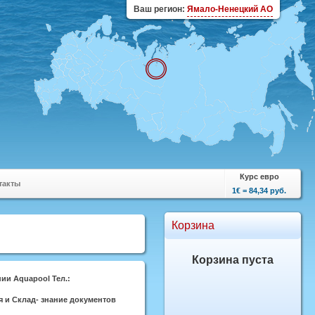
Ваш регион:
Ямало-Ненецкий АО
Курс евро
такты
1€ = 84,34 руб.
Корзина
Корзина пуста
ии Aquapool Тел.:
я и Склад- знание документов