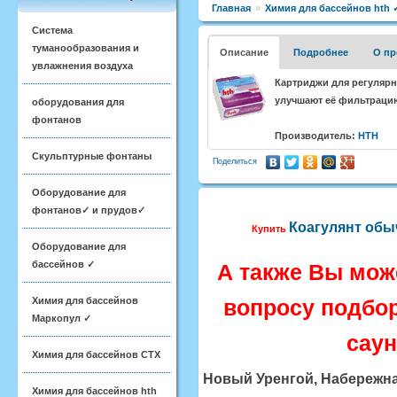
Главная
»
Химия для бассейнов hth 
Система
туманообразования и
Описание
Подробнее
О пр
увлажнения воздуха
Картриджи для регулярн
улучшают её фильтраци
оборудования для
фонтанов
Производитель:
HTH
Скульптурные фонтаны
Поделиться
Оборудование для
фонтанов✓ и прудов✓
Коагулянт обыч
Купить
Оборудование для
бассейнов ✓
А также Вы мож
Химия для бассейнов
вопросу подбор
Маркопул ✓
сау
Химия для бассейнов CTX
Новый Уренгой, Набережна
Химия для бассейнов hth