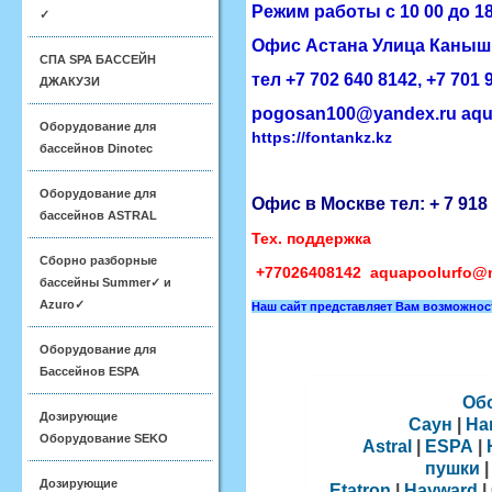
Режим работы с 10 00 до 18
✓
Офис
Астана
​Улица Каныш
СПА SPA БАССЕЙН
тел +7 702 640 8142, ​+7 701
ДЖАКУЗИ
pogosan100@yandex.ru
aqu
Оборудование для
https://fontankz.kz
бассейнов Dinotec
Оборудование для
Офис в Москве тел:
+ 7 918
бассейнов ASTRAL
Тех. поддержка
Сборно разборные
+77026408142
aquapoolurfo@m
бассейны Summer✓ и
Azuro✓
Наш сайт представляет Вам возможно
Оборудование для
Бассейнов ESPA
Об
Дозирующие
Саун
|
Ha
Оборудование SEKO
Astral
|
ESPA
|
пушки
Дозирующие
Etatron
|
Hayward
|