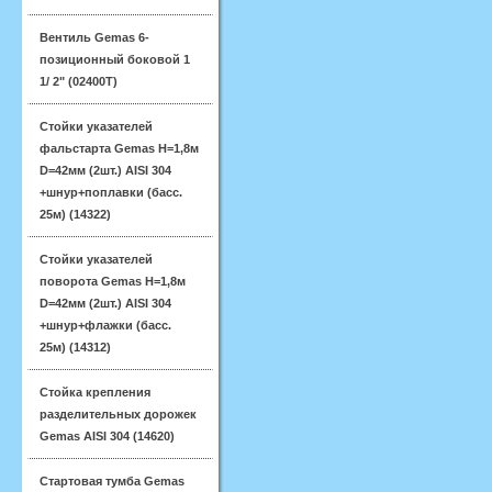
Вентиль Gemas 6-
позиционный боковой 1
1/ 2" (02400T)
Стойки указателей
фальстарта Gemas H=1,8м
D=42мм (2шт.) AISI 304
+шнур+поплавки (басс.
25м) (14322)
Стойки указателей
поворота Gemas H=1,8м
D=42мм (2шт.) AISI 304
+шнур+флажки (басс.
25м) (14312)
Стойка крепления
разделительных дорожек
Gemas AISI 304 (14620)
Стартовая тумба Gemas