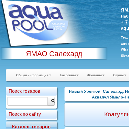
ЯМ
Наб
+ 7
aqu
Тех.
aqua
What
ЯМАО Салехард
Sky
Общая информация
Бассейны
Фонтаны
Сауны
Поиск товаров
Новый Уренгой, Салехард, Н
Аквапул Ямало-Нен
Коагулян
Поиск по сайту
Каталог товаров