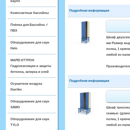
bayrol
Подробная информация
Композитные бассейны
Плёнка для Бассейна ✓
ПВХ
Шкаф двухсекц
Оборудование для саун
мм Размер выд
Helo
полка, 1 крюч
любой из пали
MAPEI КТТРОН
Гидроизоляция и защиты
Производител
бетонна, затирка и клей
Подробная информация
Осушители воздуха
DanVex
Оборудование для саун
SAWO
Шкаф трехсекц
скамьи: (длин
полка, 1 крюч
Оборудование для саун
любой из пали
TYLO