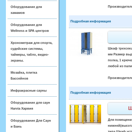
Производител
Оборудование для
хамамов
Подробная информация
Оборудование для
Wellness и SPA центров
Хронометраж для спорта,
Шкаф трехсекц
судейские системы,
мм Размер выд
таймеры, табло, видео-
полка, 1 крюч
экраны.
любой из пали
Мозайка, плитка
Производител
Бассейнов
Инфракрасные сауны
Подробная информация
Оборудование для саун
Ш
Harvia Харвия
Для помещени
Оборудование Для Саун
нижней(высота
и Бань
типа Шкаф уст