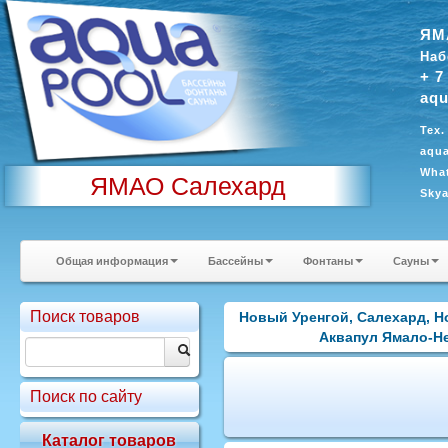
ЯМ
Наб
+ 7
aqu
Тех.
aqua
What
ЯМАО Салехард
Sky
Общая информация
Бассейны
Фонтаны
Сауны
Поиск товаров
Новый Уренгой, Салехард, Н
Аквапул Ямало-Нен
Поиск по сайту
Каталог товаров