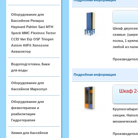
Оборудование для
Бассейнов Peraqua
Hayward Pahlen Saci MTH
Шкаф двухсекц
Speck MMC Flexinox Tector
скамьи: (шири
CCEI Van Erp OSF Triogen
полка, 1 крюч
Astore AllFit Xenozone
любой из пали
Аквасектор
Производител
Водоподготовка. Баки
для воды
Подробная информация
Оборудование для
бассейнов Маркопул
Шкаф 2-
Оборудование для
физиотерапии и
Крупногабарит
реабилитации
секции. Напол
Гидротерапия
механический 
Химия для бассейнов
Производител