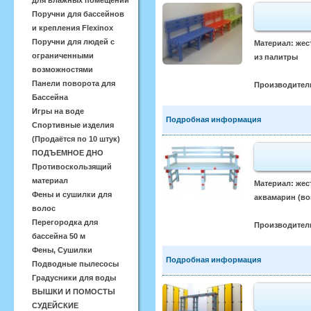
для влажных помещений
Поручни для бассейнов
и крепления Flexinox
Поручни для людей с
Материал: жес
ограниченными
из палитры
возможностями
Панели поворота для
Производител
Бассейна
Игры на воде
Подробная информация
Спортивные изделия
(Продаётся по 10 штук)
ПОДЪЕМНОЕ ДНО
Противоскользящий
материал
Материал: жес
Фены и сушилки для
аквамарин (во
волос
Перегородка для
Производител
бассейна 50 м
Фены, Сушилки
Подробная информация
Подводные пылесосы
Градусники для воды
ВЫШКИ И ПОМОСТЫ
СУДЕЙСКИЕ