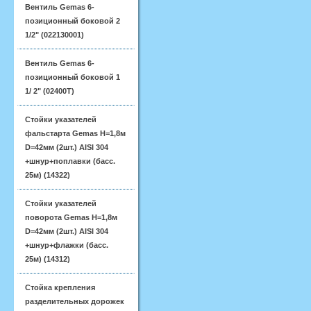
Вентиль Gemas 6-
позиционный боковой 2
1/2" (022130001)
Вентиль Gemas 6-
позиционный боковой 1
1/ 2" (02400T)
Стойки указателей
фальстарта Gemas H=1,8м
D=42мм (2шт.) AISI 304
+шнур+поплавки (басс.
25м) (14322)
Стойки указателей
поворота Gemas H=1,8м
D=42мм (2шт.) AISI 304
+шнур+флажки (басс.
25м) (14312)
Стойка крепления
разделительных дорожек