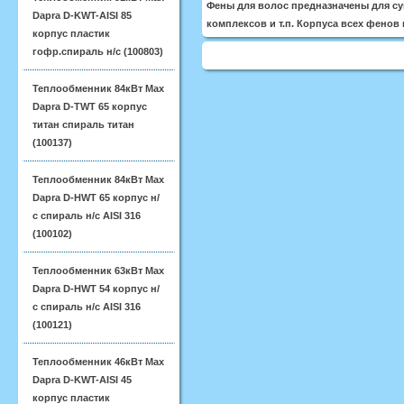
Фены для волос предназначены для су
Dapra D-KWT-AISI 85
комплексов и т.п. Корпуса всех фенов
корпус пластик
гофр.спираль н/с (100803)
Теплообменник 84кВт Max
Dapra D-TWT 65 корпус
титан спираль титан
(100137)
Теплообменник 84кВт Max
Dapra D-HWT 65 корпус н/
с спираль н/с AISI 316
(100102)
Теплообменник 63кВт Max
Dapra D-HWT 54 корпус н/
с спираль н/с AISI 316
(100121)
Теплообменник 46кВт Max
Dapra D-KWT-AISI 45
корпус пластик