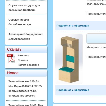
1500х400х300 
Осушители воздуха для
бассейнов Dantherm
Производител
Освещение для
бассейнов и саун
Подробная информация
Аквапарки Оборудование
Для Аквапарков
Материал: пла
Скачать
Каталоги
Производител
Прайсы
Расчет бассейна
Новое
Теплообменник 126кВт
Max Dapra D-KWT-AISI 105
Подробная информация
корпус пластик гофр.
спираль н/с (100804)
Теплообменник 91кВт Max