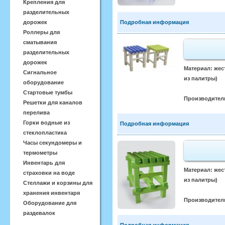
Крепления для
разделительных
Подробная информация
дорожек
Роллеры для
сматывания
разделительных
дорожек
Материал: жес
Сигнальное
из палитры)
оборудование
Стартовые тумбы
Производител
Решетки для каналов
перелива
Горки водные из
Подробная информация
стеклопластика
Часы секундомеры и
термометры
Инвентарь для
Материал: жес
страховки на воде
из палитры)
Стеллажи и корзины для
хранения инвентаря
Производител
Оборудование для
раздевалок
Подробная информация