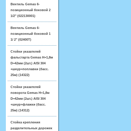
Вентиль Gemas 6-
позиционный боковой 2
1/2" (022130001)
Вентиль Gemas 6-
позиционный боковой 1
1/ 2" (02400T)
Стойки указателей
фальстарта Gemas H=1,8м
D=42мм (2шт.) AISI 304
+шнур+поплавки (басс.
25м) (14322)
Стойки указателей
поворота Gemas H=1,8м
D=42мм (2шт.) AISI 304
+шнур+флажки (басс.
25м) (14312)
Стойка крепления
разделительных дорожек