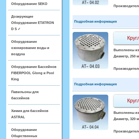
Оборудование SEKO
Производител
Дозирующие
Подробная информация
Оборудование ETATRON
D S ✓
Круг
Оборудование
озонирование воды и
Выполнены из 
воздуха
Диаметр, 250 
Оборудование Бассейнов
Производител
FIBERPOOL Glong и Pool
King
Подробная информация
Павильоны для
бассейнов
Круг
Химия для бассейнов
Выполнены из 
ASTRAL
Диаметр, 320 
Оборудование
Производител
Общественных