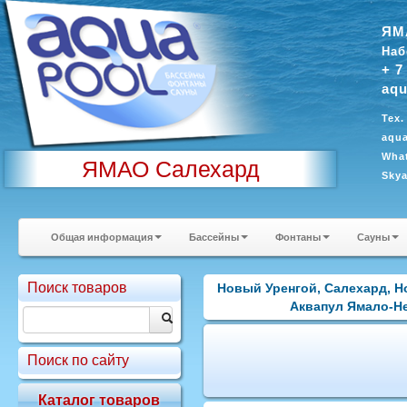
ЯМ
Наб
+ 7
aqu
Тех.
aqua
What
ЯМАО Салехард
Sky
Общая информация
Бассейны
Фонтаны
Сауны
Поиск товаров
Новый Уренгой, Салехард, Н
Аквапул Ямало-Нен
Поиск по сайту
Каталог товаров