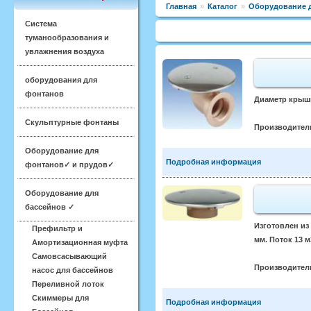
Главная
»
Каталог
»
Оборудование 
Система
туманообразования и
увлажнения воздуха
оборудования для
фонтанов
Диаметр крышки
Скульптурные фонтаны
Производител
Оборудование для
Подробная информация
фонтанов✓ и прудов✓
Оборудование для
бассейнов ✓
Изготовлен из
Префильтр и
мм. Поток 13 м
Амортизационная муфта
Самовсасывающий
Производител
насос для бассейнов
Переливной лоток
Скиммеры для
Подробная информация