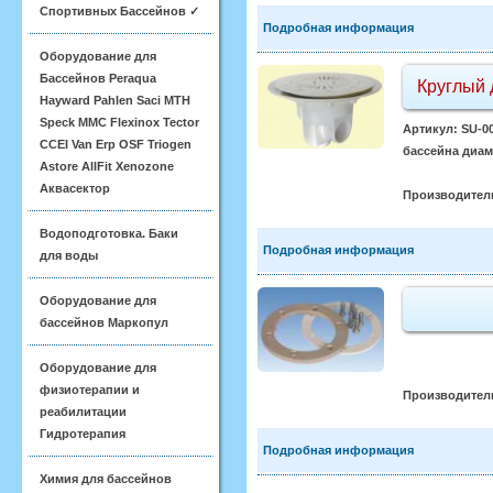
Спортивных Бассейнов ✓
Подробная информация
Оборудование для
Бассейнов Peraqua
Круглый 
Hayward Pahlen Saci MTH
Speck MMC Flexinox Tector
Артикул: SU-0
CCEI Van Erp OSF Triogen
бассейна диам
Astore AllFit Xenozone
Аквасектор
Производител
Водоподготовка. Баки
Подробная информация
для воды
Оборудование для
бассейнов Маркопул
Оборудование для
физиотерапии и
Производител
реабилитации
Гидротерапия
Подробная информация
Химия для бассейнов