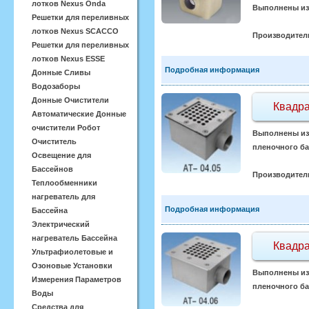
лотков Nexus Onda
Выполнены из 
Решетки для переливных
лотков Nexus SCACCO
Производител
Решетки для переливных
лотков Nexus ESSE
Подробная информация
Донные Сливы
Водозаборы
Донные Очистители
Квадра
Автоматические Донные
очистители Робот
Выполнены из 
Очиститель
пленочного ба
Освещение для
Бассейнов
Производител
Теплообменники
нагреватель для
Подробная информация
Бассейна
Электрический
нагреватель Бассейна
Квадра
Ультрафиолетовые и
Озоновые Установки
Выполнены из 
Измерения Параметров
пленочного бас
Воды
Средства для