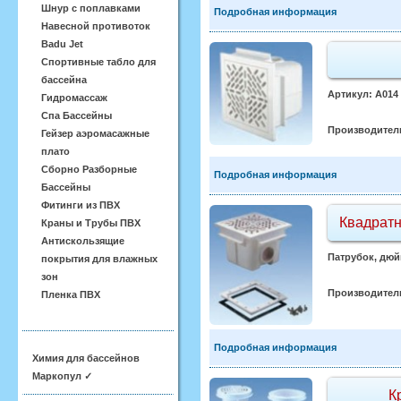
Шнур с поплавками
Подробная информация
Навесной противоток
Badu Jet
Спортивные табло для
бассейна
Артикул: A014 
Гидромассаж
Спа Бассейны
Производител
Гейзер аэромасажные
плато
Сборно Разборные
Подробная информация
Бассейны
Фитинги из ПВХ
Квадратн
Краны и Трубы ПВХ
Антискользящие
Патрубок, дюйм
покрытия для влажных
зон
Производител
Пленка ПВХ
Подробная информация
Химия для бассейнов
Маркопул ✓
К