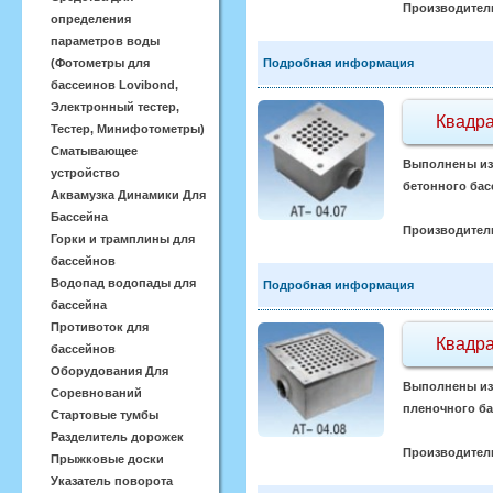
Производител
определения
параметров воды
(Фотометры для
Подробная информация
бассеинов Lovibond,
Электронный тестер,
Квадра
Тестер, Минифотометры)
Сматывающее
Выполнены из 
устройство
бетонного басс
Аквамузка Динамики Для
Бассейна
Производител
Горки и трамплины для
бассейнов
Водопад водопады для
Подробная информация
бассейна
Противоток для
Квадра
бассейнов
Оборудования Для
Выполнены из 
Соревнований
пленочного бас
Стартовые тумбы
Разделитель дорожек
Производител
Прыжковые доски
Указатель поворота