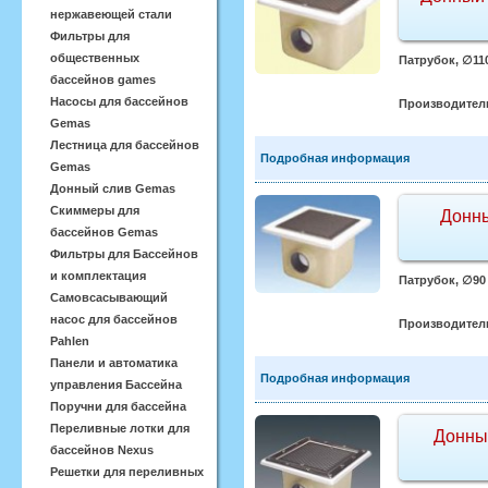
нержавеющей стали
Фильтры для
общественных
Патрубок, ∅110
бассейнов games
Насосы для бассейнов
Производител
Gemas
Лестница для бассейнов
Подробная информация
Gemas
Донный слив Gemas
Скиммеры для
Донны
бассейнов Gemas
Фильтры для Бассейнов
и комплектация
Патрубок, ∅90 
Самовсасывающий
насос для бассейнов
Производител
Pahlen
Панели и автоматика
Подробная информация
управления Бассейна
Поручни для бассейна
Переливные лотки для
Донный
бассейнов Nexus
Решетки для переливных