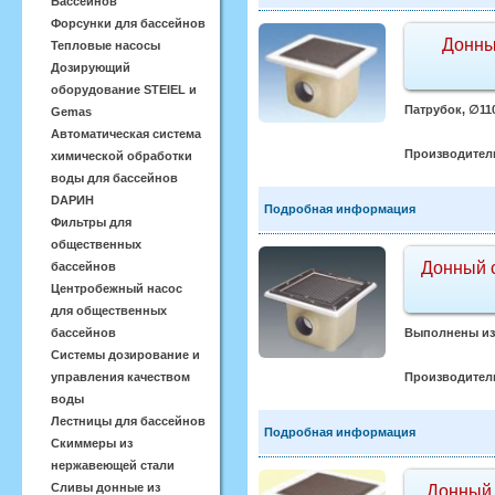
Бассейнов
Форсунки для бассейнов
Донны
Тепловые насосы
Дозирующий
оборудование STEIEL и
Патрубок, ∅110
Gemas
Автоматическая система
Производител
химической обработки
воды для бассейнов
DАРИН
Подробная информация
Фильтры для
общественных
Донный с
бассейнов
Центробежный насос
для общественных
бассейнов
Выполнены из 
Системы дозирование и
управления качеством
Производител
воды
Лестницы для бассейнов
Подробная информация
Скиммеры из
нержавеющей стали
Сливы донные из
Донный 